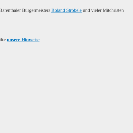
Bärenthaler Bürgermeisters
Roland Ströbele
und vieler Mitchristen
itte
unsere Hinweise
.